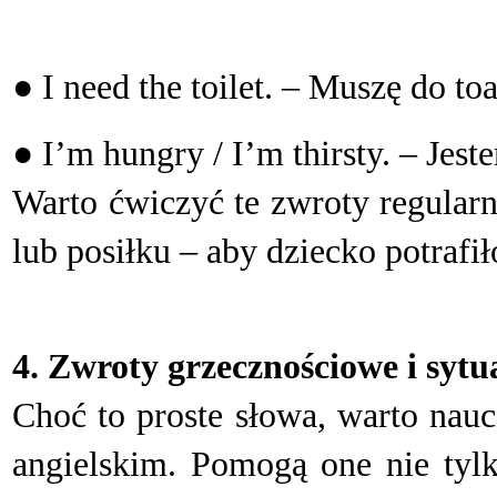
● I need the toilet. – Muszę do toa
● I’m hungry / I’m thirsty. – Jest
W
arto ćwiczyć te zwroty regularn
lub posiłku – aby dziecko potrafił
4. Zwroty grzecznościowe i sytu
C
hoć to proste słowa, warto nau
angielskim. Pomogą one nie tylk